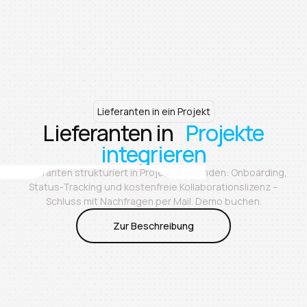
Lieferanten in ein Projekt
Lieferanten in
Projekte
integrieren
Lieferanten strukturiert in Projekte einbinden: Onboarding,
Startseite
Status-Tracking und kostenfreie Kollaborationslizenz –
›
Schluss mit Nachfragen per Mail. Demo buchen.
Produkt
Zur Beschreibung
›
Zur Beschreibung
Lieferanten in Projekte integrieren