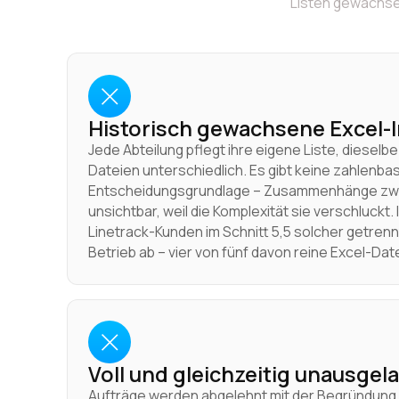
Listen gewachsen
Historisch gewachsene Excel-
Jede Abteilung pflegt ihre eigene Liste, dieselbe
Dateien unterschiedlich. Es gibt keine zahlenba
Entscheidungsgrundlage – Zusammenhänge zwi
unsichtbar, weil die Komplexität sie verschluckt. 
Linetrack-Kunden im Schnitt 5,5 solcher getren
Betrieb ab – vier von fünf davon reine Excel-Dat
Voll und gleichzeitig unausgel
Aufträge werden abgelehnt mit der Begründung „w