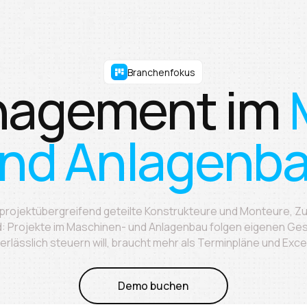
Branchenfokus
nagement im
nd Anlagenb
 projektübergreifend geteilte Konstrukteure und Monteure, Zul
d: Projekte im Maschinen- und Anlagenbau folgen eigenen Ge
erlässlich steuern will, braucht mehr als Terminpläne und Exce
Demo buchen
Demo buchen