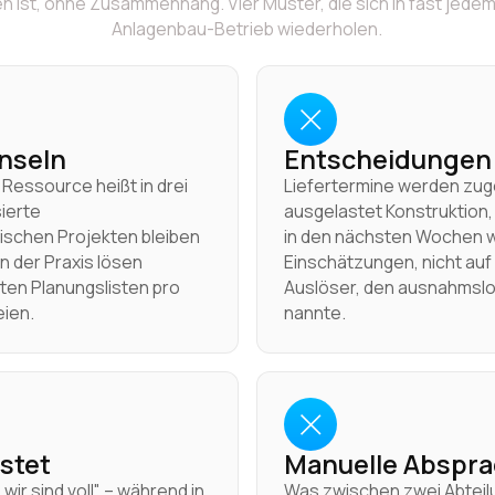
 ist, ohne Zusammenhang. Vier Muster, die sich in fast jede
Anlagenbau-Betrieb wiederholen.
Inseln
Entscheidungen
 Ressource heißt in drei
Liefertermine werden zug
sierte
ausgelastet Konstruktion
schen Projekten bleiben
in den nächsten Wochen wir
In der Praxis lösen
Einschätzungen, nicht auf
nten Planungslisten pro
Auslöser, den ausnahmslos
eien.
nannte.
astet
Manuelle Abspra
ir sind voll" – während in
Was zwischen zwei Abteilu