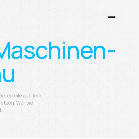
Maschinen-
au
ieferteile auf dem
setzen. Wer sie
l.