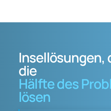
Insellösungen, 
die
Hälfte des Pro
lösen