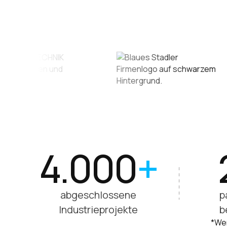
4.000
+
abgeschlossene
p
Industrieprojekte
b
*Wer