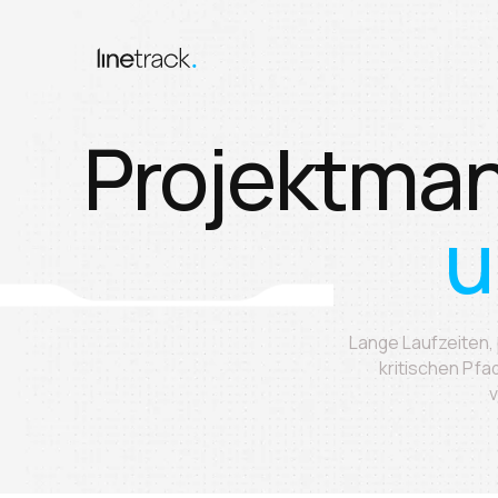
Projektma
u
Startseite
›
Lange Laufzeiten,
Branchen
kritischen Pfa
›
v
Projektmanagement im Maschinen- und Anlagenbau