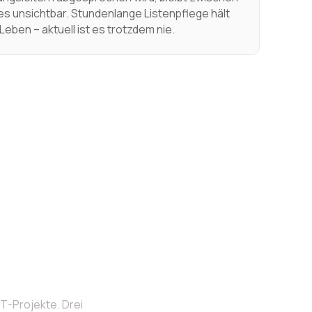
t es unsichtbar. Stundenlange Listenpflege hält
eben – aktuell ist es trotzdem nie.
T-Projekte. Drei